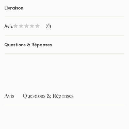
Livraison
Avis
(0)
Aucune
valeur
de
notation
Questions & Réponses
Lien
sur
la
même
page.
Avis
Questions & Réponses