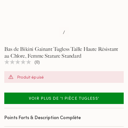
/
Bas de Bikini Gainant Tugless Taille Haute Résistant
au Chlore, Femme Stature Standard
(0)
Aucune
valeur
de
Produit épuisé
notation
Lien
sur
la
même
VOIR PLUS DE '1 PIÈCE TUGLESS'
page.
Points Forts & Description Complète