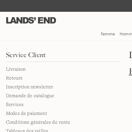
Aller
Aller
Aller
au
à
dans
contenu
la
la
navigation
barre
de
Femme
Hom
recherche
Service Client
Livraison
Retours
Inscription newsletter
Demande de catalogue
Services
Modes de paiement
Conditions générales de vente
Tableaux des tailles