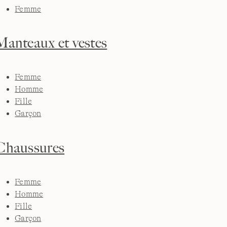
Femme
Manteaux et vestes
Femme
Homme
Fille
Garçon
Chaussures
Femme
Homme
Fille
Garçon