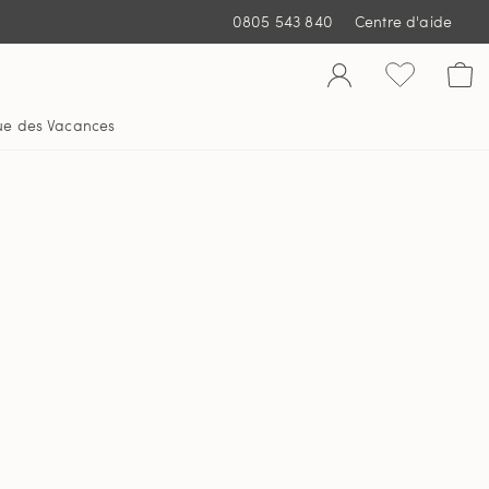
0805 543 840
Centre d'aide
ue des Vacances