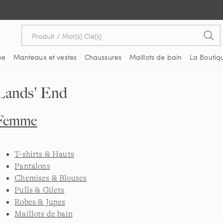
me
Manteaux et vestes
Chaussures
Maillots de bain
La Boutiq
Lands' End
Femme
T-shirts & Hauts
Pantalons
Chemises & Blouses
Pulls & Gilets
Robes & Jupes
Maillots de bain