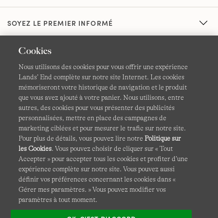
SOYEZ LE PREMIER INFORMÉ
Cookies
Nous utilisons des cookies pour vous offrir une expérience
Lands’ End complète sur notre site Internet. Les cookies
mémoriseront votre historique de navigation et le produit
que vous avez ajouté à votre panier. Nous utilisons, entre
CGV
Confidentialité et sécurité
autres, des cookies pour vous présenter des publicités
personnalisées, mettre en place des campagnes de
Cookies -
Gérer mes paramètres
Carte du site
marketing ciblées et pour mesurer le trafic sur notre site.
Pour plus de détails, vous pouvez lire notre
Politique sur
Lands' End à l'international
les Cookies
. Vous pouvez choisir de cliquer sur « Tout
Accepter » pour accepter tous les cookies et profiter d’une
expérience complète sur notre site. Vous pouvez aussi
Ce site Internet est protégé par reCAPTCHA.
La politique de
définir vos préférences concernant les cookies dans «
confidentialité
et
les conditions d'utilisation
de Google
Gérer mes paramètres. » Vous pouvez modifier vos
s'appliquent.
paramètres à tout moment.