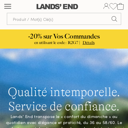
Aller
Aller
Aller
au
à
dans
contenu
la
la
navigation
barre
de
-20% sur Vos Commandes
recherche
en utilisant le code : R2G7 |
Détails
Qualité intemporelle.
Service de confiance.
Lands’ End transpose le « confort du dimanche » au
quotidien avec élégance et praticité, du 36 au 58/60. Le