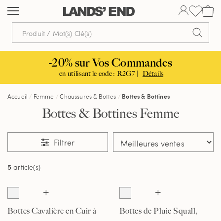
Aller
Aller
Aller
au
à
dans
contenu
la
la
navigation
barre
de
-20% sur Vos Commandes
recherche
en utilisant le code : R2G7 |
Détails
Accueil
Femme
Chaussures & Bottes
Bottes & Bottines
Bottes & Bottines Femme
Filtrer
5
article(s)
Bottes Cavalière en Cuir à
Bottes de Pluie Squall,
Boucle, Femme
Femme