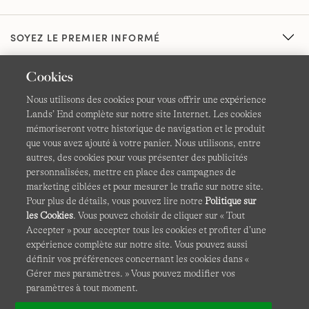
SOYEZ LE PREMIER INFORMÉ
Cookies
Nous utilisons des cookies pour vous offrir une expérience
Lands’ End complète sur notre site Internet. Les cookies
mémoriseront votre historique de navigation et le produit
que vous avez ajouté à votre panier. Nous utilisons, entre
CGV
Confidentialité et sécurité
autres, des cookies pour vous présenter des publicités
personnalisées, mettre en place des campagnes de
Cookies -
Gérer mes paramètres
Carte du site
marketing ciblées et pour mesurer le trafic sur notre site.
Pour plus de détails, vous pouvez lire notre
Politique sur
Lands' End à l'international
les Cookies
. Vous pouvez choisir de cliquer sur « Tout
Accepter » pour accepter tous les cookies et profiter d’une
expérience complète sur notre site. Vous pouvez aussi
Ce site Internet est protégé par reCAPTCHA.
La politique de
définir vos préférences concernant les cookies dans «
confidentialité
et
les conditions d'utilisation
de Google
Gérer mes paramètres. » Vous pouvez modifier vos
s'appliquent.
paramètres à tout moment.