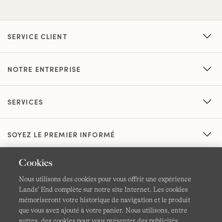
SERVICE CLIENT
NOTRE ENTREPRISE
SERVICES
SOYEZ LE PREMIER INFORMÉ
Cookies
Nous utilisons des cookies pour vous offrir une expérience
Lands’ End complète sur notre site Internet. Les cookies
mémoriseront votre historique de navigation et le produit
que vous avez ajouté à votre panier. Nous utilisons, entre
CGV
Confidentialité et sécurité
autres, des cookies pour vous présenter des publicités