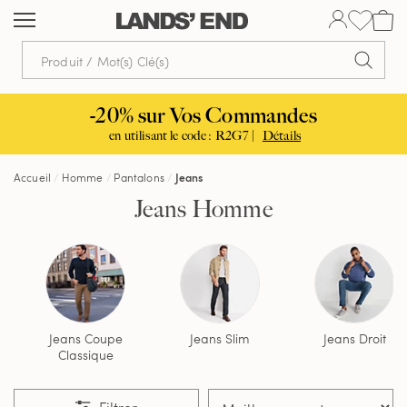
Aller
Aller
Aller
au
à
dans
contenu
la
la
navigation
barre
de
-20% sur Vos Commandes
recherche
en utilisant le code : R2G7 |
Détails
Accueil
Homme
Pantalons
Jeans
Jeans Homme
Jeans Coupe
Jeans Slim
Jeans Droit
Classique