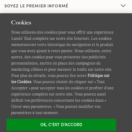
SOYEZ LE PREMIER INFORMÉ
Cookies
Nous utilisons des cookies pour vous offrir une expérience
Lands’ End complète sur notre site Internet. Les cookies
mémoriseront votre historique de navigation et le produit
que vous avez ajouté à votre panier. Nous utilisons, entre
CGV
Confidentialité et sécurité
autres, des cookies pour vous présenter des publicités
personnalisées, mettre en place des campagnes de
Cookies -
Gérer mes paramètres
Carte du site
marketing ciblées et pour mesurer le trafic sur notre site.
Pour plus de détails, vous pouvez lire notre
Politique sur
Lands' End à l'international
les Cookies
. Vous pouvez choisir de cliquer sur « Tout
Accepter » pour accepter tous les cookies et profiter d’une
expérience complète sur notre site. Vous pouvez aussi
Ce site Internet est protégé par reCAPTCHA.
La politique de
définir vos préférences concernant les cookies dans «
confidentialité
et
les conditions d'utilisation
de Google
Gérer mes paramètres. » Vous pouvez modifier vos
s'appliquent.
paramètres à tout moment.
OK, C'EST D'ACCORD