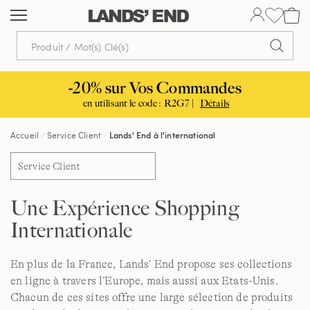
Aller
Aller
Aller
au
à
dans
contenu
la
la
navigation
barre
de
-20% sur Vos Commandes
recherche
en utilisant le code : R2G7 |
Détails
Accueil
Service Client
Lands' End à l'international
Service Client
Une Expérience Shopping
Internationale
En plus de la France, Lands’ End propose ses collections
en ligne à travers l’Europe, mais aussi aux Etats-Unis.
Chacun de ces sites offre une large sélection de produits