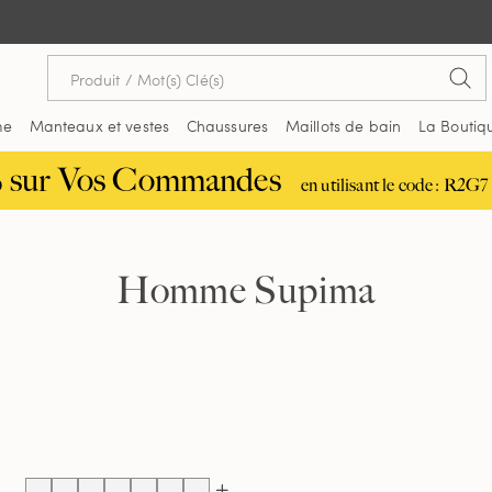
me
Manteaux et vestes
Chaussures
Maillots de bain
La Boutiq
% sur Vos Commandes
en utilisant le code : R2G7 
Homme Supima