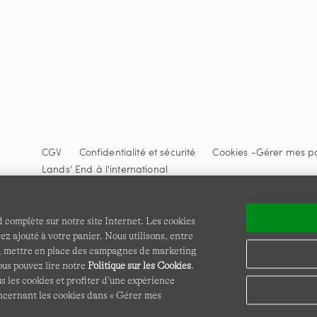
CGV
Confidentialité et sécurité
Cookies -
Gérer mes p
Lands' End à l'international
Ce site Internet est protégé par reCAPTCHA.
La politique de
Google s'appliquent.
 complète sur notre site Internet. Les cookies
z ajouté à votre panier. Nous utilisons, entre
es, mettre en place des campagnes de marketing
vous pouvez lire notre
Politique sur les Cookies
.
s les cookies et profiter d’une expérience
oncernant les cookies dans « Gérer mes
© COPYRIGHT
LANDS' END EUROPE