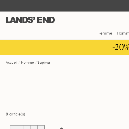
Aller
Aller
Aller
au
à
dans
contenu
la
la
navigation
barre
de
Femme
Hom
recherche
-20
Accueil
Homme
Supima
9
article(s)