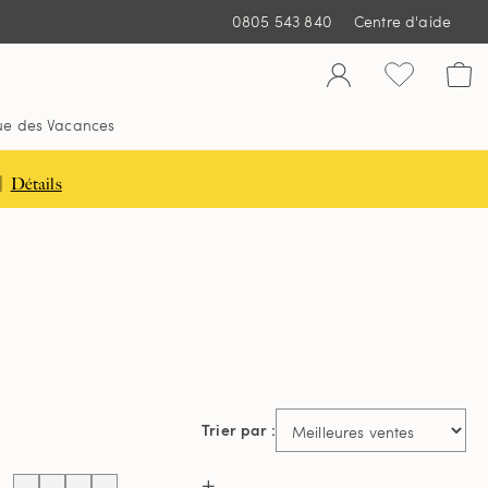
0805 543 840
Centre d'aide
ue des Vacances
|
Détails
Trier par :