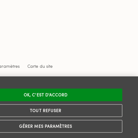
aramètres
Carte du site
 confidentialité
et
les conditions d'utilisation
de
OK, C'EST D'ACCORD
TOUT REFUSER
GÉRER MES PARAMÈTRES