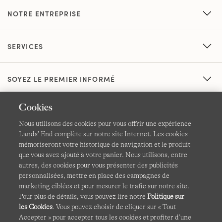
NOTRE ENTREPRISE
SERVICES
SOYEZ LE PREMIER INFORMÉ
Cookies
Nous utilisons des cookies pour vous offrir une expérience
Lands’ End complète sur notre site Internet. Les cookies
mémoriseront votre historique de navigation et le produit
que vous avez ajouté à votre panier. Nous utilisons, entre
CGV
Confidentialité et sécurité
autres, des cookies pour vous présenter des publicités
personnalisées, mettre en place des campagnes de
Cookies -
Gérer mes paramètres
Carte du site
marketing ciblées et pour mesurer le trafic sur notre site.
Pour plus de détails, vous pouvez lire notre
Politique sur
Lands' End à l'international
les Cookies
. Vous pouvez choisir de cliquer sur « Tout
Accepter » pour accepter tous les cookies et profiter d’une