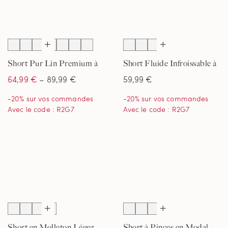
Short Pur Lin Premium à
Short Fluide Infroissable à
Taille Elastiquée, Femme
Pinces, Femme
64,99 €
– 89,99 €
59,99 €
-20% sur vos commandes
-20% sur vos commandes
Avec le code : R2G7
Avec le code : R2G7
Short en Molleton Léger
Short à Pinces en Modal