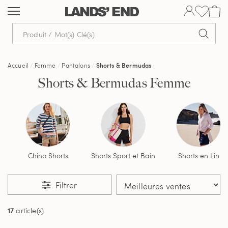
Aller
Aller
Aller
au
à
dans
contenu
la
la
navigation
barre
de
Accueil
Femme
Pantalons
Shorts & Bermudas
recherche
Shorts & Bermudas Femme
Chino Shorts
Shorts Sport et Bain
Shorts en Lin
Filtrer
17
article(s)