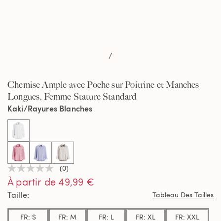
/
Chemise Ample avec Poche sur Poitrine et Manches
Longues, Femme Stature Standard
Kaki/Rayures Blanches
selected
(0)
Aucune
À partir de 49,99 €
valeur
de
Taille
Tableau Des Tailles
notation
Lien
sur
FR: S
FR: M
FR: L
FR: XL
FR: XXL
la