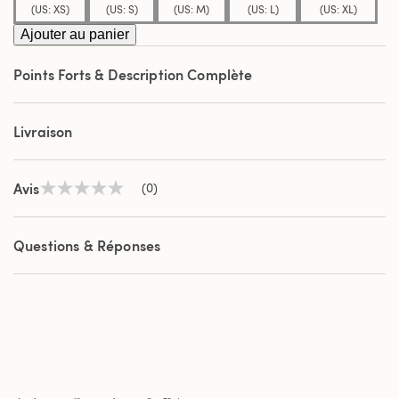
(US: XS)
(US: S)
(US: M)
(US: L)
(US: XL)
même
page.
Ajouter au panier
Points Forts & Description Complète
Livraison
Avis
(0)
Aucune
valeur
de
notation
Questions & Réponses
Lien
sur
la
même
page.