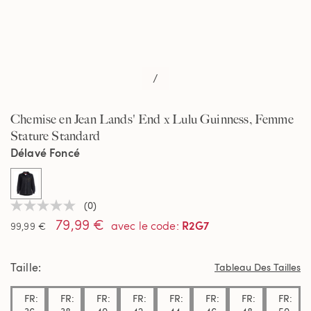
/
Chemise en Jean Lands' End x Lulu Guinness, Femme
Stature Standard
Délavé Foncé
selected
(0)
Aucune
79,99 €
valeur
R2G7
avec le code
:
99,99 €
de
notation
Lien
Taille
sur
Tableau Des Tailles
la
même
FR:
FR:
FR:
FR:
FR:
FR:
FR:
FR:
page.