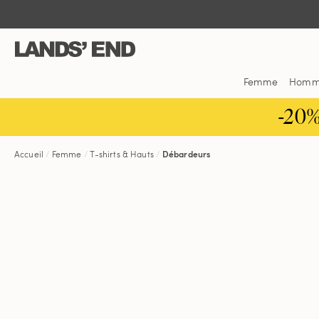
Aller
Aller
Aller
au
à
dans
contenu
la
la
navigation
barre
de
Femme
Hom
recherche
-20
Accueil
Femme
T-shirts & Hauts
Débardeurs