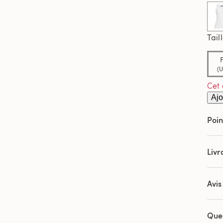
page
Tail
F
(U
Cet 
Ajo
Poin
Livr
Avis
Que