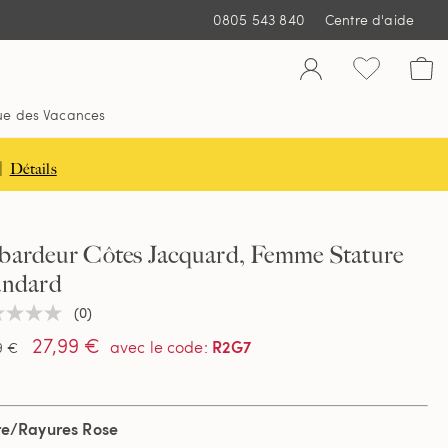
0805 543 840
Centre d'aide
ue des Vacances
|
Détails
bardeur Côtes Jacquard, Femme Stature
andard
(0)
une
ur
27,99 €
R2G7
avec le code
:
9 €
tion
re/Rayures Rose
e