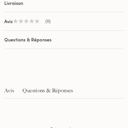
Livraison
Avis
(0)
Aucune
valeur
de
notation
Questions & Réponses
Lien
sur
la
même
page.
Avis
Questions & Réponses