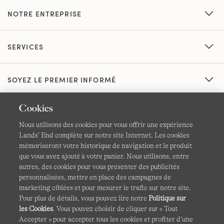
NOTRE ENTREPRISE
SERVICES
SOYEZ LE PREMIER INFORMÉ
Cookies
Nous utilisons des cookies pour vous offrir une expérience
Lands’ End complète sur notre site Internet. Les cookies
mémoriseront votre historique de navigation et le produit
que vous avez ajouté à votre panier. Nous utilisons, entre
CGV
Confidentialité et sécurité
autres, des cookies pour vous présenter des publicités
personnalisées, mettre en place des campagnes de
Cookies -
Gérer mes paramètres
Carte du site
marketing ciblées et pour mesurer le trafic sur notre site.
Pour plus de détails, vous pouvez lire notre
Politique sur
Lands' End à l'international
les Cookies
. Vous pouvez choisir de cliquer sur « Tout
Accepter » pour accepter tous les cookies et profiter d’une