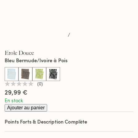
/
Etole Douce
Bleu Bermude/Ivoire à Pois
selected
(0)
Aucune
29,99 €
valeur
de
En stock
notation
Lien
Ajouter au panier
sur
la
même
Points Forts & Description Complète
page.