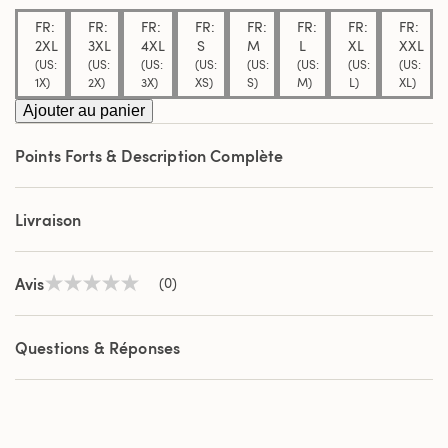
même
FR:
FR:
FR:
FR:
FR:
FR:
FR:
FR:
page.
2XL
3XL
4XL
S
M
L
XL
XXL
(US:
(US:
(US:
(US:
(US:
(US:
(US:
(US:
1X)
2X)
3X)
XS)
S)
M)
L)
XL)
Ajouter au panier
Points Forts & Description Complète
Livraison
Avis
(0)
Aucune
valeur
de
notation
Questions & Réponses
Lien
sur
la
même
page.