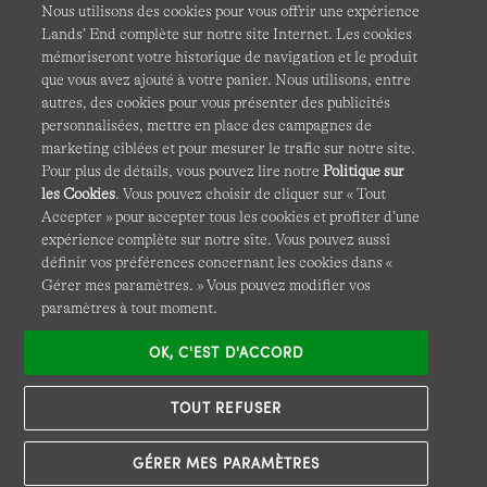
Nous utilisons des cookies pour vous offrir une expérience
Lands’ End complète sur notre site Internet. Les cookies
mémoriseront votre historique de navigation et le produit
que vous avez ajouté à votre panier. Nous utilisons, entre
CGV
Confidentialité et sécurité
autres, des cookies pour vous présenter des publicités
personnalisées, mettre en place des campagnes de
Cookies -
Gérer mes paramètres
Carte du site
marketing ciblées et pour mesurer le trafic sur notre site.
Pour plus de détails, vous pouvez lire notre
Politique sur
Lands' End à l'international
les Cookies
. Vous pouvez choisir de cliquer sur « Tout
Accepter » pour accepter tous les cookies et profiter d’une
expérience complète sur notre site. Vous pouvez aussi
Ce site Internet est protégé par reCAPTCHA.
La politique de
définir vos préférences concernant les cookies dans «
confidentialité
et
les conditions d'utilisation
de Google
Gérer mes paramètres. » Vous pouvez modifier vos
s'appliquent.
paramètres à tout moment.
OK, C'EST D'ACCORD
TOUT REFUSER
GÉRER MES PARAMÈTRES
© COPYRIGHT
LANDS' END EUROPE