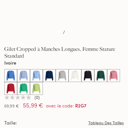
/
Gilet Cropped à Manches Longues, Femme Stature
Standard
Ivoire
selected
(0)
Aucune
55,99 €
valeur
R2G7
avec le code
:
69,99 €
de
notation
Lien
Taille
sur
Tableau Des Tailles
la