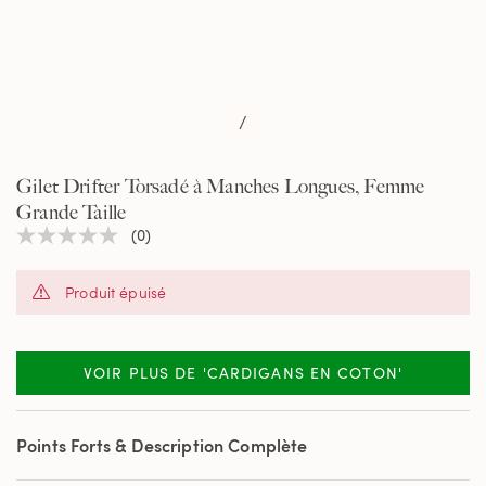
/
Gilet Drifter Torsadé à Manches Longues, Femme
Grande Taille
(0)
Aucune
valeur
de
Produit épuisé
notation
Lien
sur
la
même
VOIR PLUS DE 'CARDIGANS EN COTON'
page.
Points Forts & Description Complète