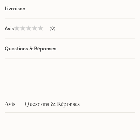
Livraison
Avis
(0)
Aucune
valeur
de
notation
Questions & Réponses
Lien
sur
la
même
page.
Avis
Questions & Réponses