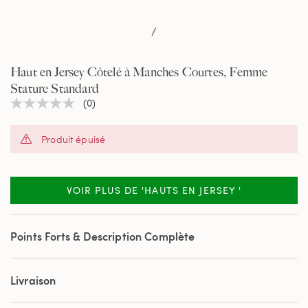
/
Haut en Jersey Côtelé à Manches Courtes, Femme
Stature Standard
(0)
Aucune
valeur
de
Produit épuisé
notation
Lien
sur
la
même
VOIR PLUS DE 'HAUTS EN JERSEY '
page.
Points Forts & Description Complète
Livraison