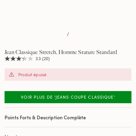
/
Jean Classique Stretch, Homme Stature Standard
3.3
(20)
3.3
étoiles
sur
Produit épuisé
5,
valeur
de
la
note
VOIR PLUS DE 'JEANS COUPE CLASSIQUE'
moyenne.
Read
20
Reviews.
Points Forts & Description Complète
Lien
sur
la
même