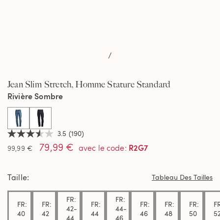
/
Jean Slim Stretch, Homme Stature Standard
Rivière Sombre
selected
3.5
(190)
3.5
79,99 €
étoiles
R2G7
avec le code
:
99,99 €
sur
5,
valeur
Taille
de
Tableau Des Tailles
la
note
FR:
FR:
moyenne.
FR:
FR:
FR:
FR:
FR:
FR:
F
Read
42-
44-
40
42
44
46
48
50
5
190
44
46