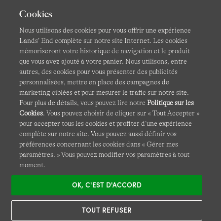
Cookies
CGV
Confidentialité et sécurité
Nous utilisons des cookies pour vous offrir une expérience
Lands’ End complète sur notre site Internet. Les cookies
Cookies -
Gérer mes paramètres
Carte du site
mémoriseront votre historique de navigation et le produit
Lands' End à l'international
que vous avez ajouté à votre panier. Nous utilisons, entre
autres, des cookies pour vous présenter des publicités
personnalisées, mettre en place des campagnes de
Ce site Internet est protégé par reCAPTCHA.
La politique de
marketing ciblées et pour mesurer le trafic sur notre site.
confidentialité
et
les conditions d'utilisation
de Google
Pour plus de détails, vous pouvez lire notre
Politique sur les
s'appliquent.
Cookies
. Vous pouvez choisir de cliquer sur « Tout Accepter »
pour accepter tous les cookies et profiter d’une expérience
complète sur notre site. Vous pouvez aussi définir vos
préférences concernant les cookies dans « Gérer mes
paramètres. » Vous pouvez modifier vos paramètres à tout
moment.
OK, C'EST D'ACCORD
© COPYRIGHT
LANDS' END EUROPE
TOUT REFUSER