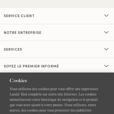
SERVICE CLIENT
NOTRE ENTREPRISE
SERVICES
SOYEZ LE PREMIER INFORMÉ
Cookies
Nous utilisons des cookies pour vous offrir une expérience
Lands’ End complète sur notre site Internet. Les cookies
mémoriseront votre historique de navigation et le produit
que vous avez ajouté à votre panier. Nous utilisons, entre
CGV
Confidentialité et sécurité
autres, des cookies pour vous présenter des publicités