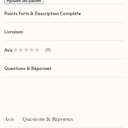
Ajouter au panier
Points Forts & Description Complète
Livraison
Avis
(0)
Aucune
valeur
de
notation
Questions & Réponses
Lien
sur
la
même
page.
Avis
Questions & Réponses