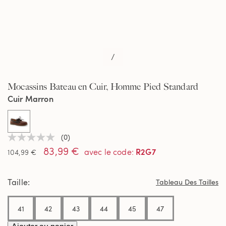
/
Mocassins Bateau en Cuir, Homme Pied Standard
Cuir Marron
selected
(0)
Aucune
83,99 €
valeur
R2G7
avec le code
:
104,99 €
de
notation
Lien
Taille
sur
Tableau Des Tailles
la
même
page.
41
42
43
44
45
47