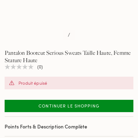
/
Pantalon Bootcut Serious Sweats Taille Haute, Femme
Stature Haute
(0)
Aucune
valeur
de
Produit épuisé
notation
Lien
sur
la
même
CONTINUER LE SHOPPING
page.
Points Forts & Description Complète