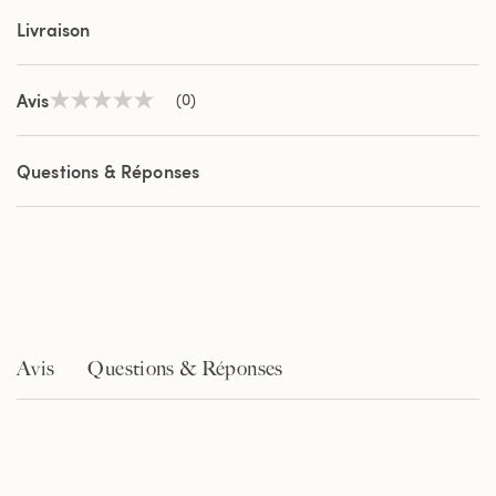
Livraison
Avis
(0)
Aucune
valeur
de
notation
Questions & Réponses
Lien
sur
la
même
page.
Avis
Questions & Réponses