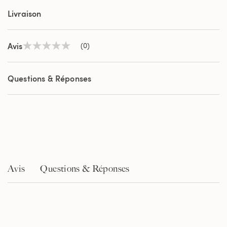
Livraison
Avis
(0)
Aucune
valeur
de
notation
Questions & Réponses
Lien
sur
la
même
page.
Avis
Questions & Réponses