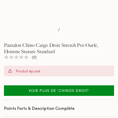
/
Pantalon Chino Cargo Droit Stretch Pré-Ourlé,
Homme Stature Standard
(0)
Aucune
valeur
de
Produit épuisé
notation
Lien
sur
la
même
VOIR PLUS DE 'CHINOS DROIT'
page.
Points Forts & Description Complète