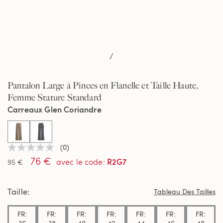
/
Pantalon Large à Pinces en Flanelle et Taille Haute,
Femme Stature Standard
Carreaux Glen Coriandre
selected
(0)
Aucune
76 €
valeur
R2G7
avec le code
:
95 €
de
notation
Lien
Taille
sur
Tableau Des Tailles
la
même
FR:
FR:
FR:
FR:
FR:
FR:
FR:
page.