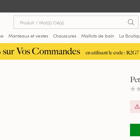
me
Manteaux et vestes
Chaussures
Maillots de bain
La Boutiq
% sur Vos Commandes
en utilisant le code : R2G7 
Pet
Auc
vale
de
nota
Lien
sur
la
mêm
page