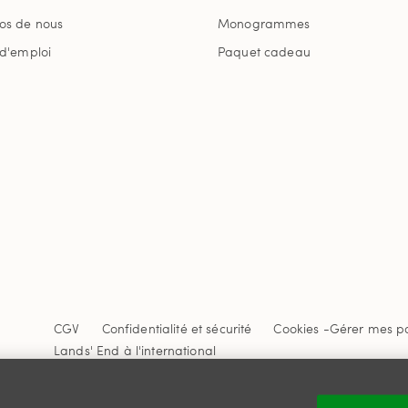
os de nous
Monogrammes
 d'emploi
Paquet cadeau
CGV
Confidentialité et sécurité
Cookies -
Gérer mes p
Lands' End à l'international
Ce site Internet est protégé par reCAPTCHA.
La politique de
Google s'appliquent.