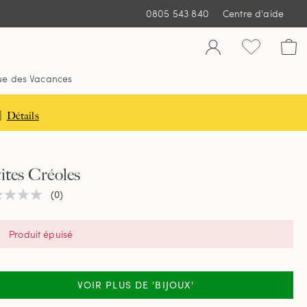
0805 543 840
Centre d'aide
ue des Vacances
|
Détails
ites Créoles
(0)
une
ur
tion
Produit épuisé
e
VOIR PLUS DE 'BIJOUX'
.