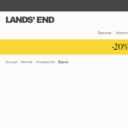
Aller
Aller
Aller
au
à
dans
contenu
la
la
navigation
barre
de
Femme
Hom
recherche
-20
Accueil
Femme
Accessoires
Bijoux