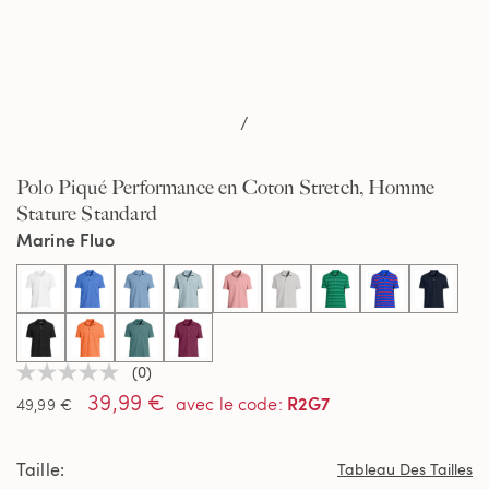
/
Polo Piqué Performance en Coton Stretch, Homme
Stature Standard
Marine Fluo
select
(0)
Aucune
39,99 €
valeur
R2G7
avec le code
:
49,99 €
de
notation
Lien
Taille
sur
Tableau Des Tailles
la