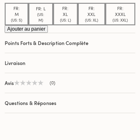
même
FR:
FR:
FR:
FR:
FR: L
page.
M
XL
XXL
XXXL
(US:
M)
(US: S)
(US: L)
(US: XL)
(US: XXL)
Ajouter au panier
Points Forts & Description Complète
Livraison
Avis
(0)
Aucune
valeur
de
notation
Questions & Réponses
Lien
sur
la
même
page.