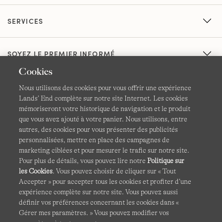
SERVICES
SOYEZ LE PREMIER INFORMÉ
Cookies
Nous utilisons des cookies pour vous offrir une expérience
Lands’ End complète sur notre site Internet. Les cookies
mémoriseront votre historique de navigation et le produit
que vous avez ajouté à votre panier. Nous utilisons, entre
autres, des cookies pour vous présenter des publicités
CGV
Confidentialité et sécurité
personnalisées, mettre en place des campagnes de
marketing ciblées et pour mesurer le trafic sur notre site.
Cookies -
Gérer mes paramètres
Carte du site
Pour plus de détails, vous pouvez lire notre
Politique sur
les Cookies
. Vous pouvez choisir de cliquer sur « Tout
Lands' End à l'international
Accepter » pour accepter tous les cookies et profiter d’une
expérience complète sur notre site. Vous pouvez aussi
définir vos préférences concernant les cookies dans «
Ce site Internet est protégé par reCAPTCHA.
La politique de
Gérer mes paramètres. » Vous pouvez modifier vos
confidentialité
et
les conditions d'utilisation
de Google