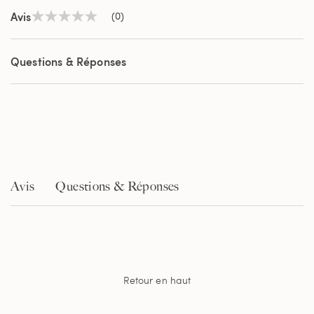
Avis
(0)
Aucune
valeur
de
notation
Questions & Réponses
Lien
sur
la
même
page.
Avis
Questions & Réponses
Retour en haut