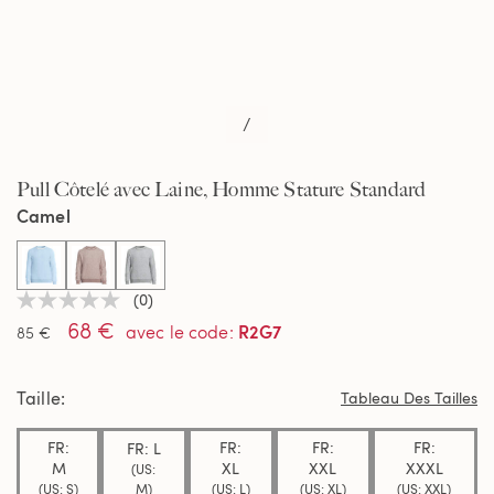
/
Pull Côtelé avec Laine, Homme Stature Standard
Camel
selected
(0)
Aucune
68 €
valeur
R2G7
avec le code
:
85 €
de
notation
Lien
Taille
sur
Tableau Des Tailles
la
même
FR:
FR:
FR:
FR:
FR: L
page.
M
XL
XXL
XXXL
(US:
M)
(US: S)
(US: L)
(US: XL)
(US: XXL)