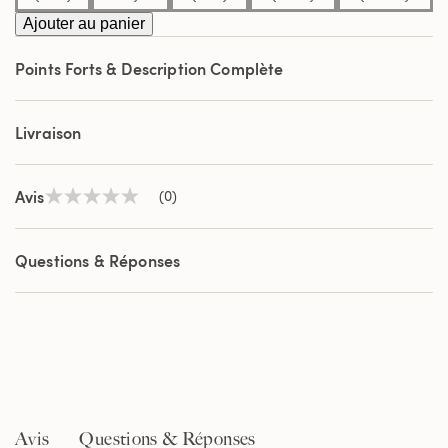
Ajouter au panier
Points Forts & Description Complète
Livraison
Avis
(0)
Aucune
valeur
de
notation
Questions & Réponses
Lien
sur
la
même
page.
Avis
Questions & Réponses