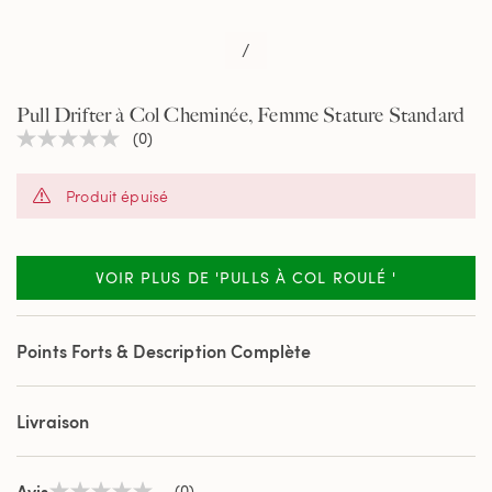
/
Pull Drifter à Col Cheminée, Femme Stature Standard
(0)
Aucune
valeur
de
Produit épuisé
notation
Lien
sur
la
même
VOIR PLUS DE 'PULLS À COL ROULÉ '
page.
Points Forts & Description Complète
Livraison
Avis
(0)