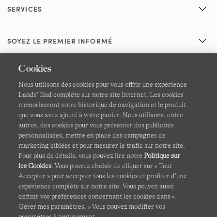
SERVICES
SOYEZ LE PREMIER INFORMÉ
Cookies
Nous utilisons des cookies pour vous offrir une expérience
Lands’ End complète sur notre site Internet. Les cookies
mémoriseront votre historique de navigation et le produit
que vous avez ajouté à votre panier. Nous utilisons, entre
CGV
Confidentialité et sécurité
autres, des cookies pour vous présenter des publicités
personnalisées, mettre en place des campagnes de
Cookies -
Gérer mes paramètres
Carte du site
marketing ciblées et pour mesurer le trafic sur notre site.
Pour plus de détails, vous pouvez lire notre
Politique sur
Lands' End à l'international
les Cookies
. Vous pouvez choisir de cliquer sur « Tout
Accepter » pour accepter tous les cookies et profiter d’une
expérience complète sur notre site. Vous pouvez aussi
Ce site Internet est protégé par reCAPTCHA.
La politique de
définir vos préférences concernant les cookies dans «
confidentialité
et
les conditions d'utilisation
de Google
Gérer mes paramètres. » Vous pouvez modifier vos
s'appliquent.
paramètres à tout moment.