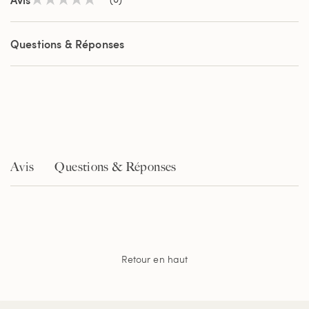
Aucune
valeur
de
notation
Questions & Réponses
Lien
sur
la
même
page.
Avis
Questions & Réponses
Retour en haut