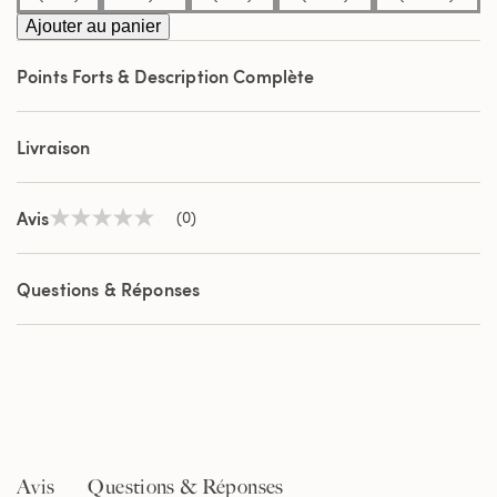
Ajouter au panier
Points Forts & Description Complète
Livraison
Avis
(0)
Aucune
valeur
de
notation
Questions & Réponses
Lien
sur
la
même
page.
Avis
Questions & Réponses