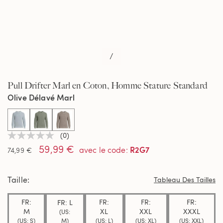
/
Pull Drifter Marl en Coton, Homme Stature Standard
Olive Délavé Marl
selected
(0)
Aucune
59,99 €
valeur
R2G7
avec le code
:
74,99 €
de
notation
Lien
Taille
sur
Tableau Des Tailles
la
même
FR:
FR:
FR:
FR:
FR: L
page.
M
XL
XXL
XXXL
(US:
M)
(US: S)
(US: L)
(US: XL)
(US: XXL)