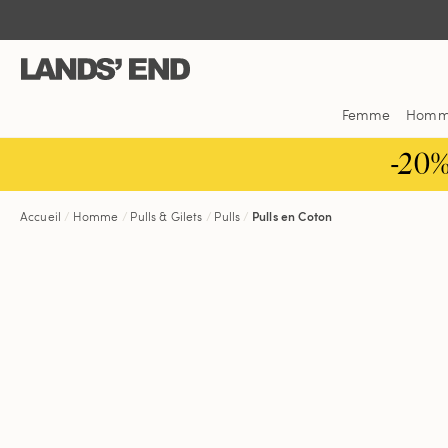
Aller
Aller
Aller
au
à
dans
contenu
la
la
navigation
barre
de
Femme
Hom
recherche
-20
Accueil
Homme
Pulls & Gilets
Pulls
Pulls en Coton