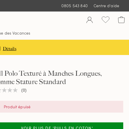
0805 543 840
Centre d'aide
ue des Vacances
|
Détails
ll Polo Texturé à Manches Longues,
mme Stature Standard
(0)
une
ur
tion
Produit épuisé
e
VOIR PLUS DE 'PULLS EN COTON'