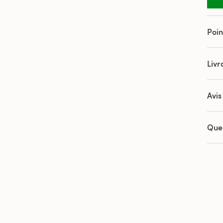
page
Poin
Livr
Avis
Que