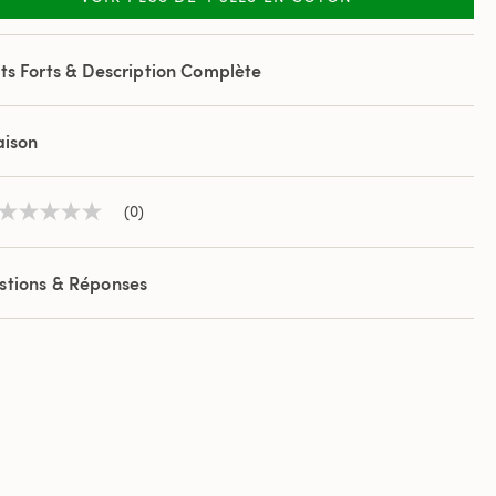
.
ts Forts & Description Complète
aison
(0)
Aucune
valeur
de
notation
stions & Réponses
Lien
sur
la
même
page.