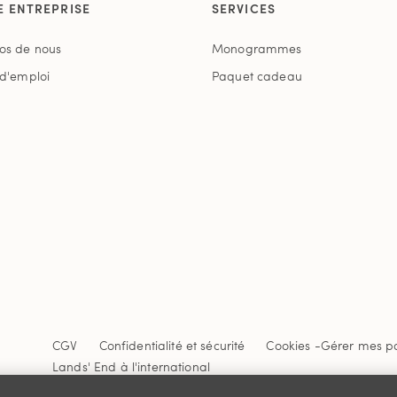
E ENTREPRISE
SERVICES
os de nous
Monogrammes
 d'emploi
Paquet cadeau
CGV
Confidentialité et sécurité
Cookies -
Gérer mes p
Lands' End à l'international
Ce site Internet est protégé par reCAPTCHA.
La politique de