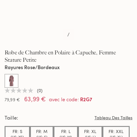
/
Robe de Chambre en Polaire à Capuche, Femme
Stature Petite
Rayures Rose/Bordeaux
selected
(0)
Aucune
63,99 €
valeur
R2G7
avec le code
:
79,99 €
de
notation
Lien
Taille
sur
Tableau Des Tailles
la
même
FR: S
FR: M
FR: L
FR: XL
FR: XXL
page.