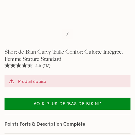
/
Short de Bain Curvy Taille Confort Culotte Intégrée,
Femme Stature Standard
4.5
(117)
4.5
étoiles
sur
Produit épuisé
5,
valeur
de
la
note
VOIR PLUS DE 'BAS DE BIKINI'
moyenne.
Read
117
Reviews.
Points Forts & Description Complète
Lien
sur