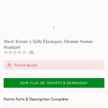
/
Short Texturé à Taille Élastiquée, Homme Stature
Standard
(0)
Aucune
valeur
de
Produit épuisé
notation
Lien
sur
la
même
VOIR PLUS DE 'SHORTS & BERMUDAS'
page.
Points Forts & Description Complète