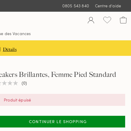
0805 543 840
Centre d'aide
ue des Vacances
|
Détails
eakers Brillantes, Femme Pied Standard
(0)
une
ur
tion
Produit épuisé
e
CONTINUER LE SHOPPING
.