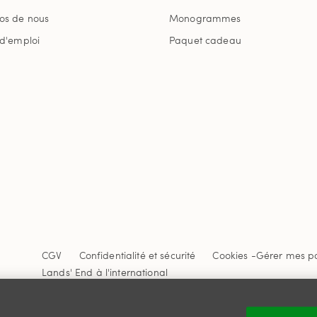
os de nous
Monogrammes
 d'emploi
Paquet cadeau
CGV
Confidentialité et sécurité
Cookies -
Gérer mes p
Lands' End à l'international
Ce site Internet est protégé par reCAPTCHA.
La politique de
Google s'appliquent.