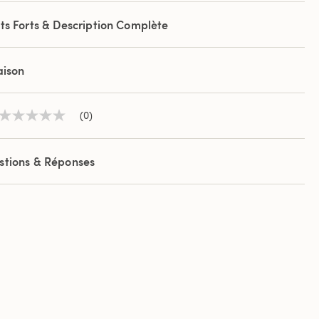
ts Forts & Description Complète
aison
(0)
Aucune
valeur
de
notation
stions & Réponses
Lien
sur
la
même
page.