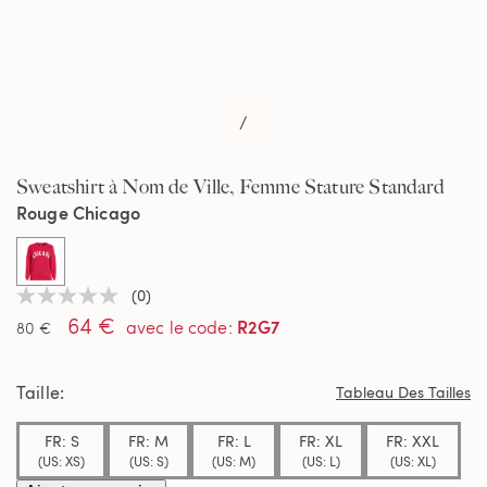
/
Sweatshirt à Nom de Ville, Femme Stature Standard
Rouge Chicago
selected
(0)
Aucune
64 €
valeur
R2G7
avec le code
:
80 €
de
notation
Lien
Taille
sur
Tableau Des Tailles
la
même
FR: S
FR: M
FR: L
FR: XL
FR: XXL
page.
(US: XS)
(US: S)
(US: M)
(US: L)
(US: XL)