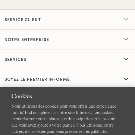
SERVICE CLIENT
NOTRE ENTREPRISE
SERVICES
SOYEZ LE PREMIER INFORMÉ
Cookies
Nous utilisons des cookies pour vous offrir une expérience
Lands’ End complète sur notre site Internet. Les cookies
mémoriseront votre historique de navigation et le produit
que vous avez ajouté à votre panier. Nous utilisons, entre
CGV
Confidentialité et sécurité
autres, des cookies pour vous présenter des publicités