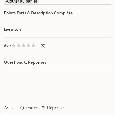
Ajouter au panier
Points Forts & Description Complète
Livraison
Avis
(0)
Aucune
valeur
de
notation
Questions & Réponses
Lien
sur
la
même
page.
Avis
Questions & Réponses