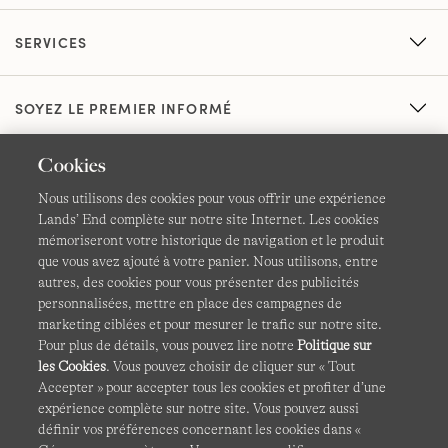
SERVICES
SOYEZ LE PREMIER INFORMÉ
Cookies
Nous utilisons des cookies pour vous offrir une expérience
Lands’ End complète sur notre site Internet. Les cookies
mémoriseront votre historique de navigation et le produit
que vous avez ajouté à votre panier. Nous utilisons, entre
CGV
Confidentialité et sécurité
autres, des cookies pour vous présenter des publicités
personnalisées, mettre en place des campagnes de
Cookies -
Gérer mes paramètres
Carte du site
marketing ciblées et pour mesurer le trafic sur notre site.
Pour plus de détails, vous pouvez lire notre
Politique sur
Lands' End à l'international
les Cookies
. Vous pouvez choisir de cliquer sur « Tout
Accepter » pour accepter tous les cookies et profiter d’une
expérience complète sur notre site. Vous pouvez aussi
Ce site Internet est protégé par reCAPTCHA.
La politique de
définir vos préférences concernant les cookies dans «
confidentialité
et
les conditions d'utilisation
de Google