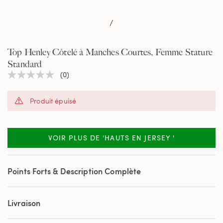
/
Top Henley Côtelé à Manches Courtes, Femme Stature
Standard
(0)
Aucune
valeur
de
Produit épuisé
notation
Lien
sur
la
même
VOIR PLUS DE 'HAUTS EN JERSEY '
page.
Points Forts & Description Complète
Livraison