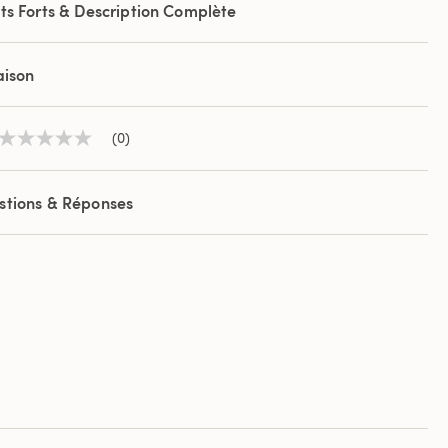
ts Forts & Description Complète
aison
(0)
Aucune
valeur
de
notation
stions & Réponses
Lien
sur
la
même
page.