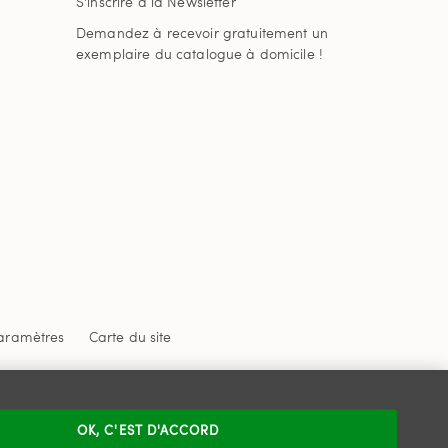
S'inscrire à la Newsletter
Demandez à recevoir gratuitement un
exemplaire du catalogue à domicile !
aramètres
Carte du site
 confidentialité
et
les conditions d'utilisation
de
OK, C'EST D'ACCORD