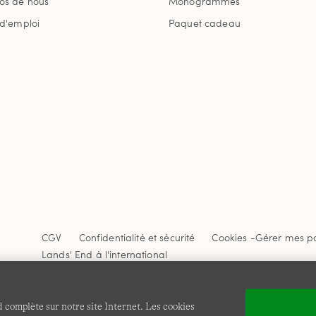
os de nous
Monogrammes
 d'emploi
Paquet cadeau
CGV
Confidentialité et sécurité
Cookies -
Gérer mes p
Lands' End à l'international
Ce site Internet est protégé par reCAPTCHA.
La politique de
Google s'appliquent.
 complète sur notre site Internet. Les cookies