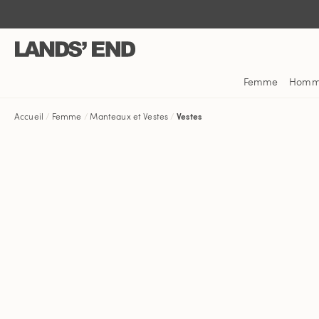
Aller
Aller
Aller
au
à
dans
contenu
la
la
navigation
barre
de
Femme
Hom
recherche
Accueil
Femme
Manteaux et Vestes
Vestes