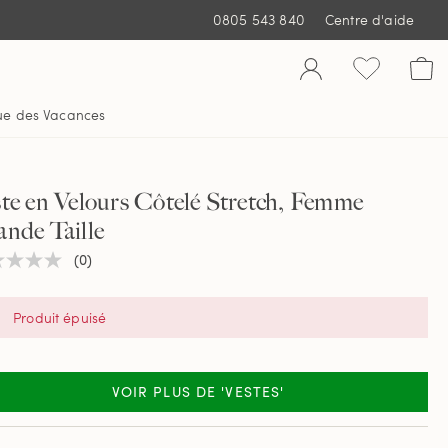
0805 543 840
Centre d'aide
ue des Vacances
te en Velours Côtelé Stretch, Femme
nde Taille
(0)
une
ur
tion
Produit épuisé
e
VOIR PLUS DE 'VESTES'
.