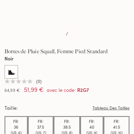
/
Bottes de Pluie Squall, Femme Pied Standard
Noir
selected
(0)
Aucune
51,99 €
valeur
R2G7
avec le code
:
64,99 €
de
notation
Lien
Taille
sur
Tableau Des Tailles
la
même
FR:
FR:
FR:
FR:
FR:
page.
36
37.5
38.5
40
41.5
(US: 6)
(US: 7)
(US: 8)
(US: 9)
(US: 10)