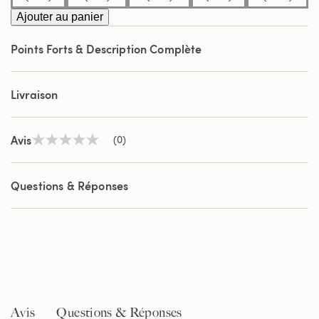
Ajouter au panier
Points Forts & Description Complète
Livraison
Avis
(0)
Aucune
valeur
de
notation
Questions & Réponses
Lien
sur
la
même
page.
Avis
Questions & Réponses