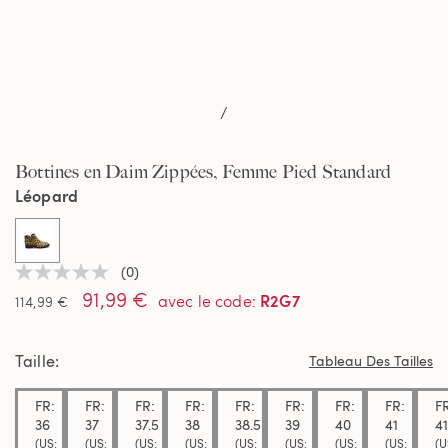
/
Bottines en Daim Zippées, Femme Pied Standard
Léopard
selected
(0)
Aucune
91,99 €
valeur
R2G7
avec le code
:
114,99 €
de
notation
Lien
Taille
sur
Tableau Des Tailles
la
même
FR:
FR:
FR:
FR:
FR:
FR:
FR:
FR:
F
page.
36
37
37.5
38
38.5
39
40
41
41
(US:
(US:
(US:
(US:
(US:
(US:
(US:
(US:
(U