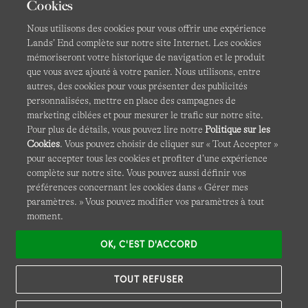
Cookies
CGV
Confidentialité et sécurité
Nous utilisons des cookies pour vous offrir une expérience
Lands’ End complète sur notre site Internet. Les cookies
Cookies -
Gérer mes paramètres
Carte du site
mémoriseront votre historique de navigation et le produit
que vous avez ajouté à votre panier. Nous utilisons, entre
Lands' End à l'international
autres, des cookies pour vous présenter des publicités
personnalisées, mettre en place des campagnes de
Ce site Internet est protégé par reCAPTCHA.
La politique de
marketing ciblées et pour mesurer le trafic sur notre site.
confidentialité
et
les conditions d'utilisation
de Google
Pour plus de détails, vous pouvez lire notre
Politique sur les
s'appliquent.
Cookies
. Vous pouvez choisir de cliquer sur « Tout Accepter »
pour accepter tous les cookies et profiter d’une expérience
complète sur notre site. Vous pouvez aussi définir vos
préférences concernant les cookies dans « Gérer mes
paramètres. » Vous pouvez modifier vos paramètres à tout
moment.
OK, C'EST D'ACCORD
© COPYRIGHT
LANDS' END EUROPE
TOUT REFUSER