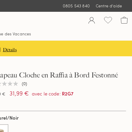
0805 543 840
Centre d'aide
ue des Vacances
|
Détails
apeau Cloche en Raffia à Bord Festonné
(0)
une
ur
31,99 €
R2G7
avec le code
:
9 €
tion
rel/Noir
e
.