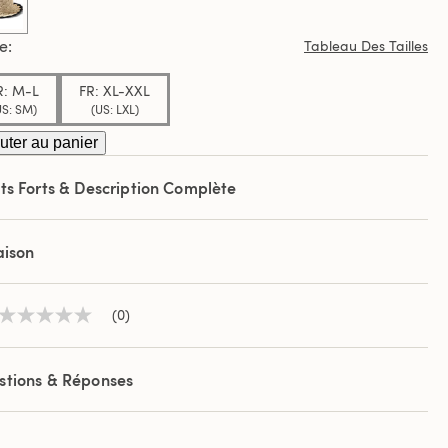
selected
le
Tableau Des Tailles
R: M-L
FR: XL-XXL
US: SM)
(US: LXL)
uter au panier
ts Forts & Description Complète
aison
(0)
Aucune
valeur
de
notation
stions & Réponses
Lien
sur
la
même