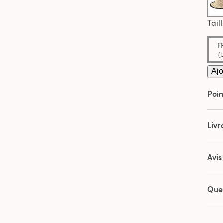
Tail
F
(
Ajo
Poin
Livr
Avis
Que