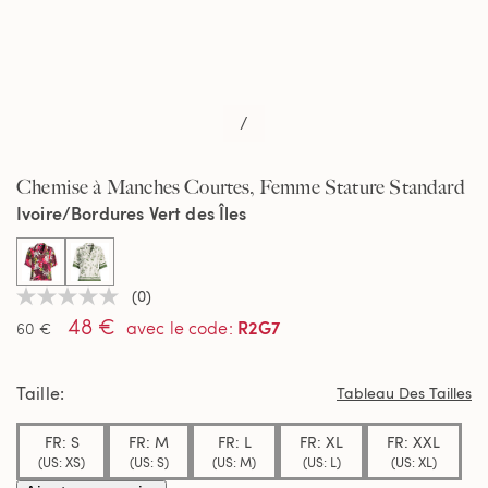
/
Chemise à Manches Courtes, Femme Stature Standard
Ivoire/Bordures Vert des Îles
selected
(0)
Aucune
48 €
valeur
R2G7
avec le code
:
60 €
de
notation
Lien
Taille
sur
Tableau Des Tailles
la
même
FR: S
FR: M
FR: L
FR: XL
FR: XXL
page.
(US: XS)
(US: S)
(US: M)
(US: L)
(US: XL)