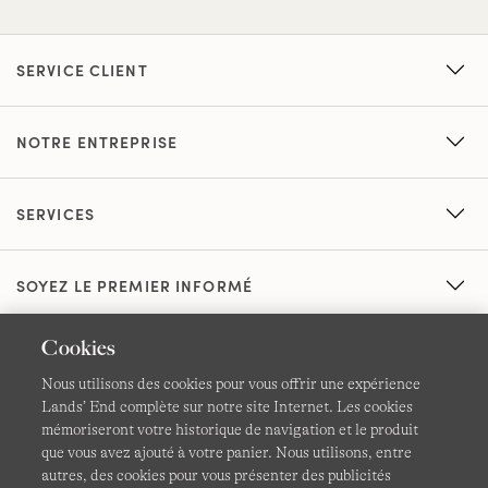
SERVICE CLIENT
NOTRE ENTREPRISE
SERVICES
SOYEZ LE PREMIER INFORMÉ
Cookies
Nous utilisons des cookies pour vous offrir une expérience
Lands’ End complète sur notre site Internet. Les cookies
mémoriseront votre historique de navigation et le produit
que vous avez ajouté à votre panier. Nous utilisons, entre
CGV
Confidentialité et sécurité
autres, des cookies pour vous présenter des publicités