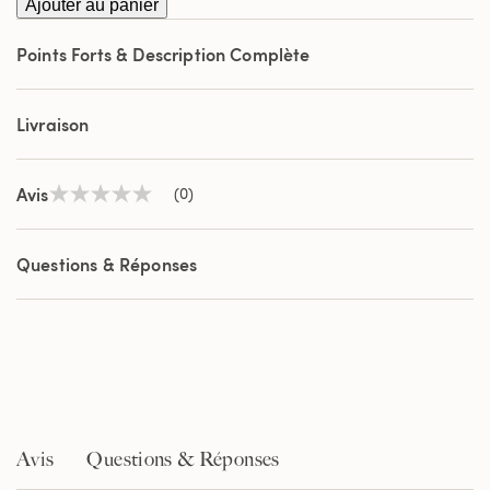
Ajouter au panier
Points Forts & Description Complète
Livraison
Avis
(0)
Aucune
valeur
de
notation
Questions & Réponses
Lien
sur
la
même
page.
Avis
Questions & Réponses