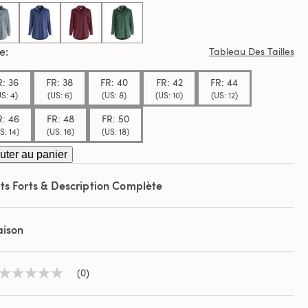
.
selected
le
Tableau Des Tailles
R: 36
FR: 38
FR: 40
FR: 42
FR: 44
S: 4)
(US: 6)
(US: 8)
(US: 10)
(US: 12)
R: 46
FR: 48
FR: 50
S: 14)
(US: 16)
(US: 18)
uter au panier
ts Forts & Description Complète
aison
(0)
Aucune
valeur
de