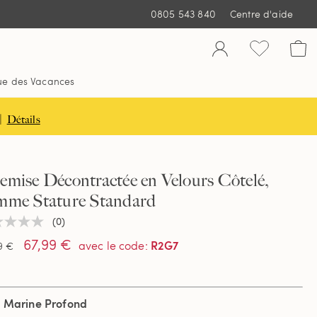
0805 543 840
Centre d'aide
ue des Vacances
|
Détails
mise Décontractée en Velours Côtelé,
mme Stature Standard
(0)
une
ur
67,99 €
R2G7
avec le code
:
9 €
tion
u Marine Profond
e