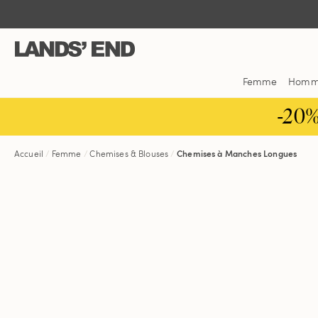
Aller
Aller
Aller
au
à
dans
contenu
la
la
navigation
barre
de
Femme
Hom
recherche
-20
Accueil
Femme
Chemises & Blouses
Chemises à Manches Longues