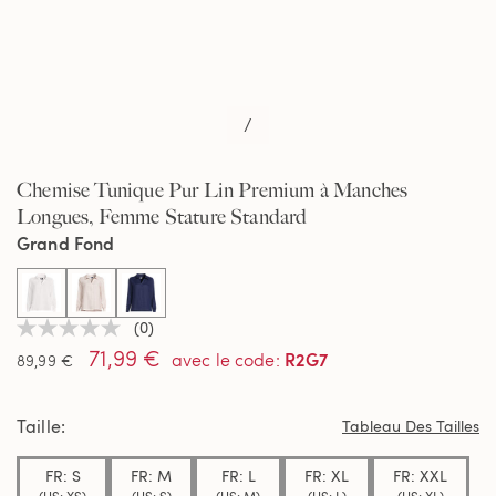
/
Chemise Tunique Pur Lin Premium à Manches
Longues, Femme Stature Standard
Grand Fond
selected
(0)
Aucune
71,99 €
valeur
R2G7
avec le code
:
89,99 €
de
notation
Lien
Taille
sur
Tableau Des Tailles
la
même
FR: S
FR: M
FR: L
FR: XL
FR: XXL
page.