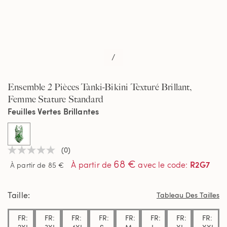
/
Ensemble 2 Pièces Tanki-Bikini Texturé Brillant,
Femme Stature Standard
Feuilles Vertes Brillantes
selected
(0)
Aucune
68 €
valeur
R2G7
À partir de
avec le code
:
À partir de 85 €
de
notation
Lien
Taille
sur
Tableau Des Tailles
la
même
FR:
FR:
FR:
FR:
FR:
FR:
FR:
FR:
page.