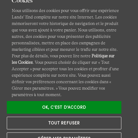
Cookies
Nous utilisons des cookies pour vous offrir une expérience
Lands’ End complète sur notre site Internet. Les cookies
mémoriseront votre historique de navigation et le produit
que vous avez ajouté à votre panier. Nous utilisons, entre
CGV
Confidentialité et sécurité
autres, des cookies pour vous présenter des publicités
personnalisées, mettre en place des campagnes de
Cookies -
Gérer mes paramètres
Carte du site
marketing ciblées et pour mesurer le trafic sur notre site.
Pour plus de détails, vous pouvez lire notre
Politique sur
Lands' End à l'international
les Cookies
. Vous pouvez choisir de cliquer sur « Tout
Accepter » pour accepter tous les cookies et profiter d’une
expérience complète sur notre site. Vous pouvez aussi
Ce site Internet est protégé par reCAPTCHA.
La politique de
définir vos préférences concernant les cookies dans «
confidentialité
et
les conditions d'utilisation
de Google
Gérer mes paramètres. » Vous pouvez modifier vos
s'appliquent.
paramètres à tout moment.
OK, C'EST D'ACCORD
TOUT REFUSER