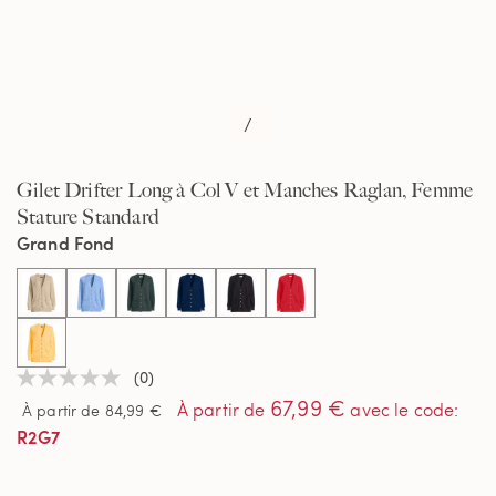
/
Gilet Drifter Long à Col V et Manches Raglan, Femme
Stature Standard
Grand Fond
selected
(0)
Aucune
67,99 €
valeur
À partir de
avec le code
:
À partir de 84,99 €
de
R2G7
notation
Lien
sur
la