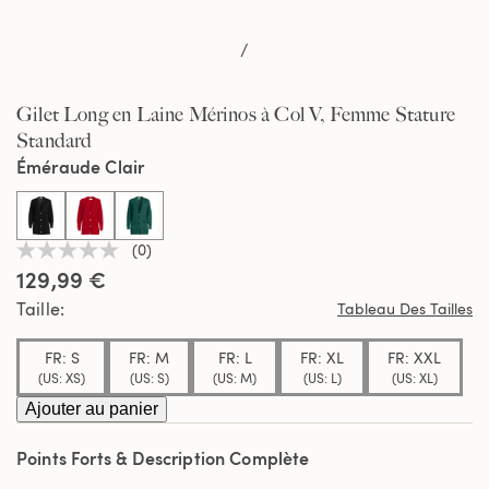
/
Gilet Long en Laine Mérinos à Col V, Femme Stature
Standard
Éméraude Clair
selected
(0)
Aucune
129,99 €
valeur
de
Taille
Tableau Des Tailles
notation
Lien
sur
FR: S
FR: M
FR: L
FR: XL
FR: XXL
la
(US: XS)
(US: S)
(US: M)
(US: L)
(US: XL)
même
page.
Ajouter au panier
Points Forts & Description Complète