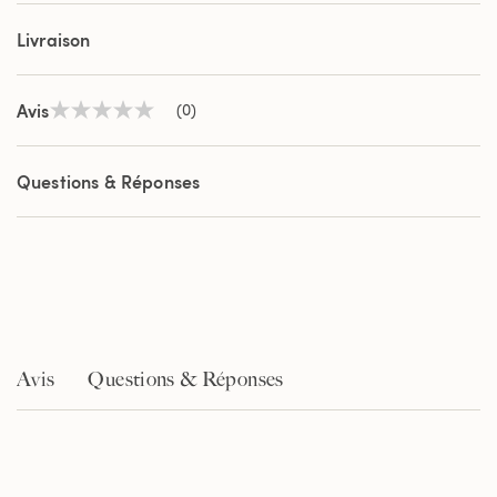
Livraison
Avis
(0)
Aucune
valeur
de
notation
Questions & Réponses
Lien
sur
la
même
page.
Avis
Questions & Réponses