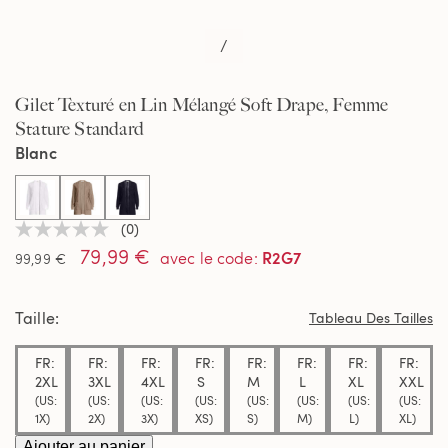
/
Gilet Texturé en Lin Mélangé Soft Drape, Femme
Stature Standard
Blanc
selected
(0)
Aucune
79,99 €
valeur
R2G7
avec le code
:
99,99 €
de
notation
Lien
Taille
sur
Tableau Des Tailles
la
même
FR:
FR:
FR:
FR:
FR:
FR:
FR:
FR:
page.
2XL
3XL
4XL
S
M
L
XL
XXL
(US:
(US:
(US:
(US:
(US:
(US:
(US:
(US:
1X)
2X)
3X)
XS)
S)
M)
L)
XL)
Ajouter au panier