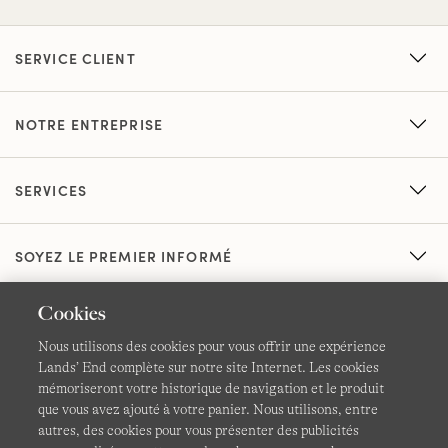
SERVICE CLIENT
NOTRE ENTREPRISE
SERVICES
SOYEZ LE PREMIER INFORMÉ
Cookies
Nous utilisons des cookies pour vous offrir une expérience
Lands’ End complète sur notre site Internet. Les cookies
mémoriseront votre historique de navigation et le produit
que vous avez ajouté à votre panier. Nous utilisons, entre
CGV
Confidentialité et sécurité
autres, des cookies pour vous présenter des publicités