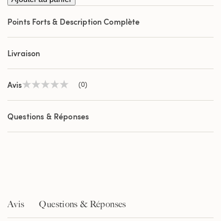
Points Forts & Description Complète
Livraison
Avis
(0)
Aucune
valeur
de
notation
Questions & Réponses
Lien
sur
la
même
page.
Avis
Questions & Réponses