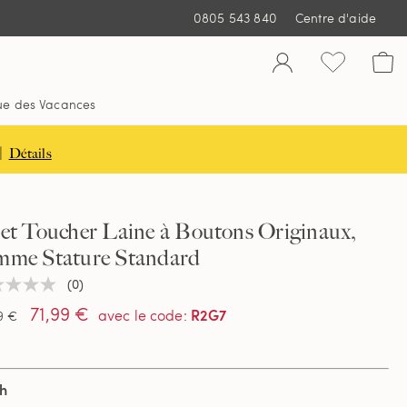
0805 543 840
Centre d'aide
ue des Vacances
|
Détails
et Toucher Laine à Boutons Originaux,
mme Stature Standard
(0)
une
ur
71,99 €
R2G7
avec le code
:
9 €
tion
h
e