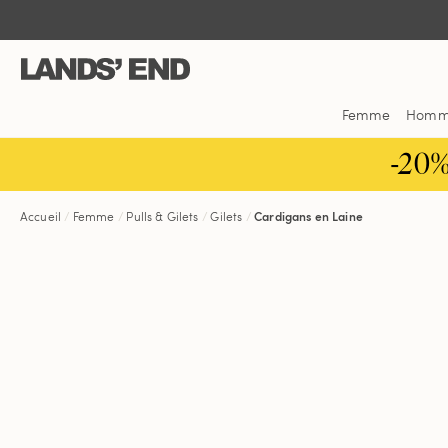
Aller
Aller
Aller
au
à
dans
contenu
la
la
navigation
barre
de
Femme
Hom
recherche
-20
Accueil
Femme
Pulls & Gilets
Gilets
Cardigans en Laine