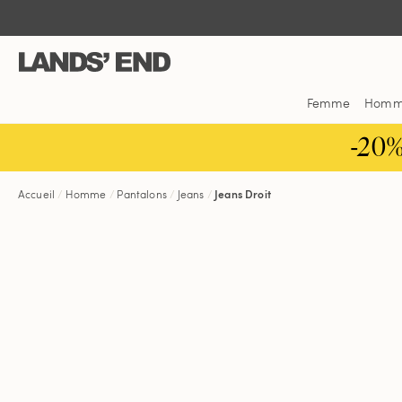
Aller
Aller
Aller
au
à
dans
contenu
la
la
navigation
barre
de
Femme
Hom
recherche
-20
Accueil
Homme
Pantalons
Jeans
Jeans Droit