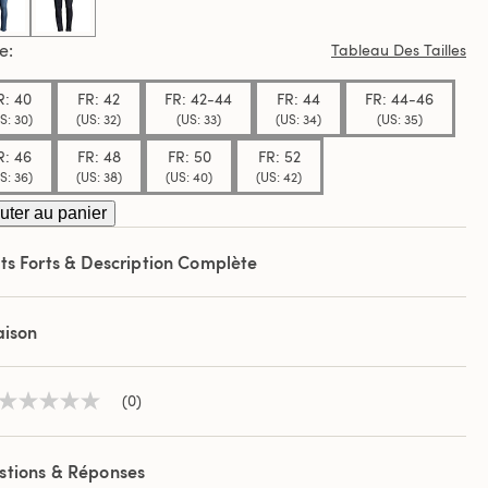
selected
le
Tableau Des Tailles
R: 40
FR: 42
FR: 42-44
FR: 44
FR: 44-46
S: 30)
(US: 32)
(US: 33)
(US: 34)
(US: 35)
R: 46
FR: 48
FR: 50
FR: 52
S: 36)
(US: 38)
(US: 40)
(US: 42)
uter au panier
ts Forts & Description Complète
aison
(0)
Aucune
valeur
de
notation
stions & Réponses
Lien