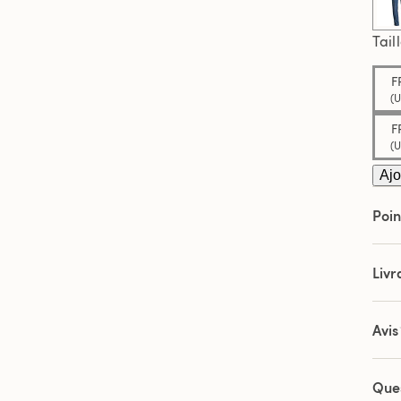
Tail
F
(U
F
(U
Ajo
Poin
Livr
Avis
Que