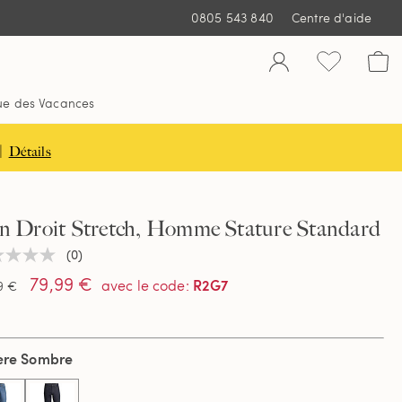
0805 543 840
Centre d'aide
ue des Vacances
|
Détails
an Droit Stretch, Homme Stature Standard
(0)
une
ur
79,99 €
R2G7
avec le code
:
9 €
tion
ière Sombre
e
.