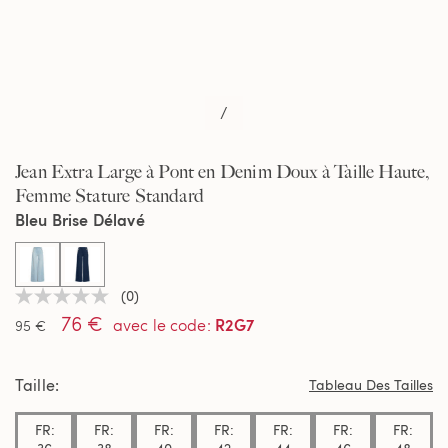
/
Jean Extra Large à Pont en Denim Doux à Taille Haute,
Femme Stature Standard
Bleu Brise Délavé
selected
(0)
Aucune
76 €
valeur
R2G7
avec le code
:
95 €
de
notation
Lien
Taille
sur
Tableau Des Tailles
la
même
FR:
FR:
FR:
FR:
FR:
FR:
FR:
page.