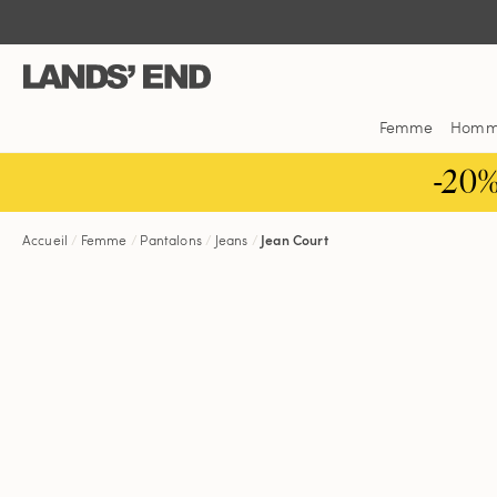
Aller
Aller
Aller
au
à
dans
contenu
la
la
navigation
barre
de
Femme
Hom
recherche
-20
Accueil
Femme
Pantalons
Jeans
Jean Court