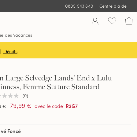
0805 543 840
Centre d'aide
ue des Vacances
|
Détails
an Large Selvedge Lands' End x Lulu
inness, Femme Stature Standard
(0)
une
ur
79,99 €
R2G7
avec le code
:
9 €
tion
avé Foncé
e