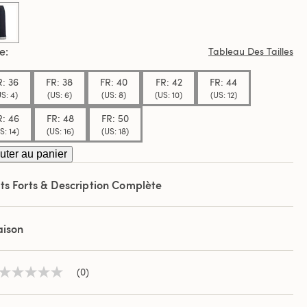
.
selected
le
Tableau Des Tailles
R: 36
FR: 38
FR: 40
FR: 42
FR: 44
S: 4)
(US: 6)
(US: 8)
(US: 10)
(US: 12)
R: 46
FR: 48
FR: 50
S: 14)
(US: 16)
(US: 18)
uter au panier
ts Forts & Description Complète
aison
(0)
Aucune
valeur
de