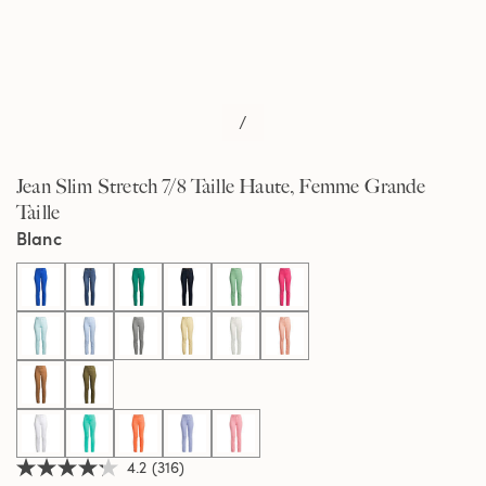
/
Jean Slim Stretch 7/8 Taille Haute, Femme Grande
Taille
Blanc
selected
4.2
(316)
4.2