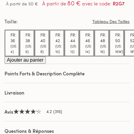
80 €
étoiles
R2G7
À partir de
avec le code
:
À partir de 50 €
sur
5,
valeur
Taille
de
Tableau Des Tailles
la
note
FR:
FR:
FR:
FR:
FR:
FR:
FR:
FR:
F
moyenne.
Read
36
38
40
42
44
46
48
50
5
316
(US:
(US:
(US:
(US:
(US:
(US:
(US:
(US:
(U
Reviews.
4)
6)
8)
10)
12)
14)
16)
16W)
18
Lien
sur
Ajouter au panier
la
même
Points Forts & Description Complète
page.
Livraison
Avis
4.2
(316)
4.2
étoiles
sur
5,
Questions & Réponses
valeur