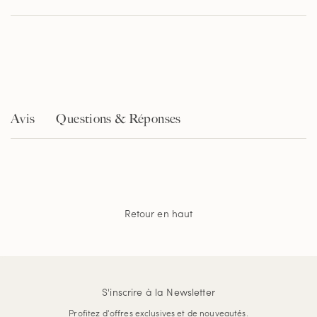
de
la
note
moyenne.
Read
316
Reviews.
Lien
sur
la
Avis
Questions & Réponses
même
page.
Retour en haut
S'inscrire à la Newsletter
Profitez d'offres exclusives et de nouveautés.